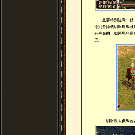
且要特別注意一點，
令則會降低馴服度馬可
有生命的，如果馬兒長
度。
且馴服度太低馬會容