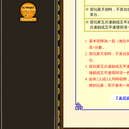
※ 當玩家天胡時，不算自
算台。
※ 當玩家五兵連鎖或五卒
兵連鎖或五卒連環與清
1.
基本胡牌為一底（無任
底+台數。
2.
當玩家天胡時，不算自
台。
3.
當玩家五兵連鎖或五卒
連鎖或五卒連環與清一
4.
如有2人或3人同時胡牌
牌的玩家，而不會有一
【
象棋