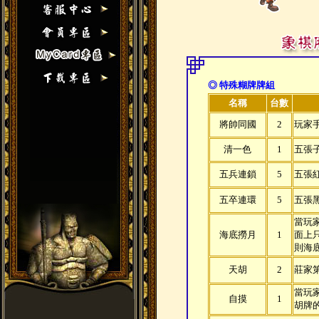
◎ 特殊糊牌牌組
名稱
台數
將帥同國
2
玩家
清一色
1
五張
五兵連鎖
5
五張
五卒連環
5
五張
當玩
海底撈月
1
面上
則海
天胡
2
莊家
當玩
自摸
1
胡牌