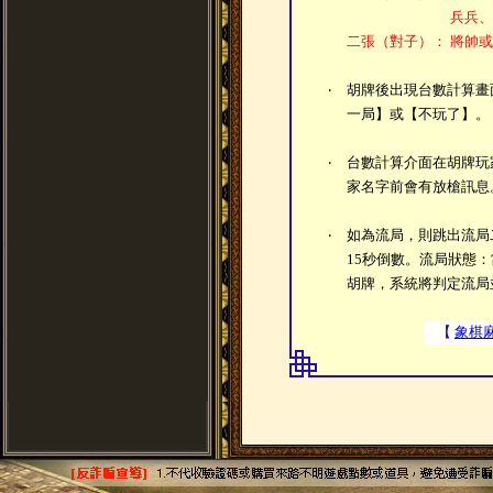
兵兵、
二張（對子）：
將帥或
‧
胡牌後出現台數計算畫
一局】或【不玩了】。
‧
台數計算介面在胡牌玩
家名字前會有放槍訊息
‧
如為流局，則跳出流局
15秒倒數。流局狀態
胡牌，系統將判定流局
【
象棋