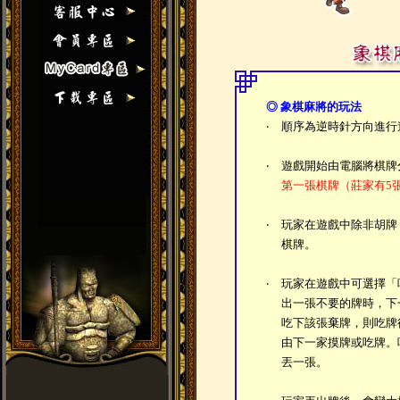
◎ 象棋麻將的玩法
‧
順序為逆時針方向進行
‧
遊戲開始由電腦將棋牌
第一張棋牌（莊家有5
‧
玩家在遊戲中除非胡牌
棋牌。
‧
玩家在遊戲中可選擇「
出一張不要的牌時，下
吃下該張棄牌，則吃牌
由下一家摸牌或吃牌。
丟一張。