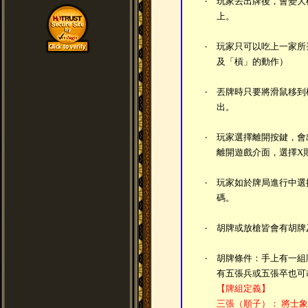
‧
玩家丟出牌後，會變大
上。
‧
玩家只可以吃上一家所
及「槓」的動作）
‧
丟牌時只要將滑鼠移到
出。
‧
玩家選擇離開按鍵，會
離開遊戲介面，選擇X
‧
玩家如於牌局進行中選
碼。
‧
胡牌或放槍皆會有胡牌
‧
胡牌條件：手上有一組
有五張兵或五張卒也可
【牌組定義】
三張（順子）：
將士象