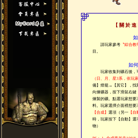
【 關 於 進
如
請玩家參考
〝綜合教
目。
如
玩家收集到礦石後，可
（日、月、星3系，依玩
備】燈籠→【其它】，找
向煉礦器，按下滑鼠右鍵
煉製的礦。點選玩家想要
料。玩家選擇介面裡想要
【合成】
選項（另一
【自
時，玩家按下【自動】選
物）