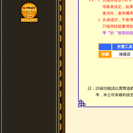
PS：
1.
合成率並非100
等級來決定。如
會消失，會有機
2.
合成成功，不會
只能用技能書增
學〞的〝進階技
所需工具
採礦
煉礦器
註：詳細功能請以實際遊
準，本公司有權利依