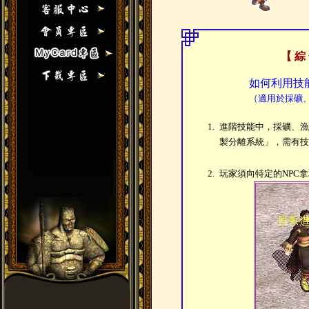
【 綜
如何利用技
（適用於採礦
1.
進階技能中，採礦、漁
製分離系統」，需有技
2.
玩家須向特定的NPC