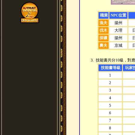
職業
NPC位置
漁夫
揚州
伐木
大理
採礦
揚州
農夫
京城
3.
技能書共分10級，對
技能書等級
玩家
1
2
3
4
5
6
7
8