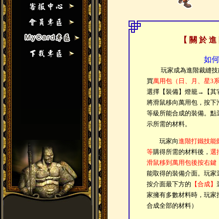
【 關 於 進
如
玩家成為進階裁縫技能
買
萬用包（日、月、星3
選擇【裝備】燈籠→【其
將滑鼠移向萬用包，按下
等級所能合成的裝備。點
示所需的材料。
玩家向
進階打鐵技能
等
購得所需的材料後，
選
滑鼠移到萬用包後按右鍵
能取得的裝備介面。玩家
按介面最下方的
【合成】
家擁有多數材料時，玩家
合成全部的材料）