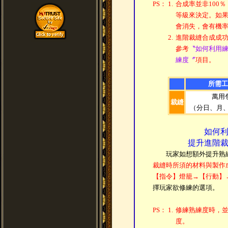
PS：
1.
合成率並非100
等級來決定。如
會消失，會有機
2.
進階裁縫合成成
參考
〝如何利用
練度〞
項目。
所需工
萬用
裁縫
（分日、月、
如何
提升進階
玩家如想額外提升熟練
裁縫時所須的材料與製作
【指令】燈籠→【行動】
擇玩家欲修練的選項。
PS：
1.
修練熟練度時，
度。