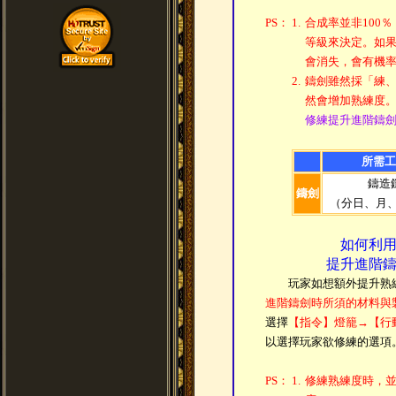
PS：
1.
合成率並非100
等級來決定。如
會消失，會有機
2.
鑄劍雖然採「練
然會增加熟練度
修練提升進階鑄
所需工
鑄造
鑄劍
（分日、月、
如何利
提升進階
玩家如想額外提升熟練
進階鑄劍時所須的材料與
選擇
【指令】燈籠→【行
以選擇玩家欲修練的選項
PS：
1.
修練熟練度時，