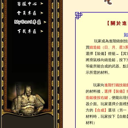
【 關 於 進
玩家成為進階鑄劍技能
買
鑄造鎚（日、月、星3
選擇【裝備】燈籠→【其
將滑鼠移向鑄造鎚，按下
等級所能合成的武器。點
示所需的材料。
玩家向
進階打鐵技能
的材料後，
選擇【裝備】
造鎚後按右鍵
，便能出現
器介面。玩家選擇介面裡
方的
【合成】
選項（另一
材料時，玩家按下【自動
材料）