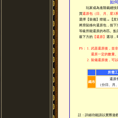
如
玩家成為進階裁縫技能
買
還原包（日、月、星3
選擇【裝備】燈籠→【其
將滑鼠移向還原包，按下
等級所能還原的布匹。點
最下方的
【還原】
選項，
PS：
1.
武器還原後，並
還原一定的數量
2.
裝備還原後，可
所需工
還原
織布
（分日、月、
註：詳細功能請以實際遊