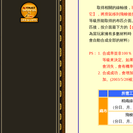
取得相關的線軸後，
它】，將滑鼠移到飛梭後
等級所能取得的布匹介面
匹後，按介面最下方的
【
為當玩家擁有多數材料時
會自動合成全部的材料）
PS：
1.
合成率並非100
等級來決定。如
會消失，會有機
2.
合成成功，會增
加。(2003/5/28補
所需工
精織線
（分日、月、
織布
飛梭
（分日、月、