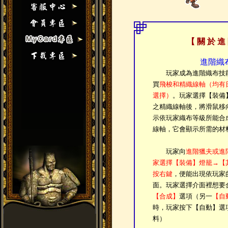
【 關 於 進
進階織
玩家成為進階織布技能
買
飛梭和精織線軸（均有
選擇）
。玩家選擇【裝備
之精織線軸後，將滑鼠移
示依玩家織布等級所能合
線軸，它會顯示所需的材
玩家向
進階獵夫或進
家選擇【裝備】燈籠→【
按右鍵
，便能出現依玩家
面。玩家選擇介面裡想要
【合成】
選項（另一
【自
時，玩家按下【自動】選
料）