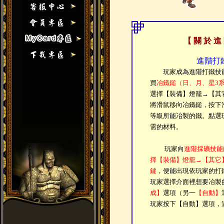
【 關 於 進
進階打
玩家成為進階打鐵技能
買
冶鐵鎚（日、月、星3
選擇【裝備】燈籠→【其
將滑鼠移向冶鐵鎚，按下
等級所能冶製的鐵。點選
需的材料。
玩家向
進階採礦技能
擇【裝備】燈籠→【其它
鍵
，便能出現依玩家的打
玩家選擇介面裡想要冶製
成】
選項（另一
【自動】
玩家按下【自動】選項，