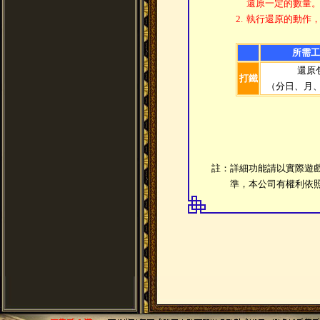
還原一定的數量
2.
執行還原的動作
所需工
還原
打鐵
（分日、月、
註：詳細功能請以實際遊
準，本公司有權利依