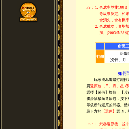
PS：
1.
合成率並非100
等級來決定。如
會消失，會有機
2.
合成成功，會增
加。(2003/5/28補
所需工
冶鐵
打鐵
（分日、月、
如何
玩家成為進階打鐵技能
買
還原包（日、月、星3
選擇【裝備】燈籠→【其
將滑鼠移向還原包，按下
等級所能還原的武器。點
最下方的
【還原】
選項，
PS：
1.
武器還原後，並