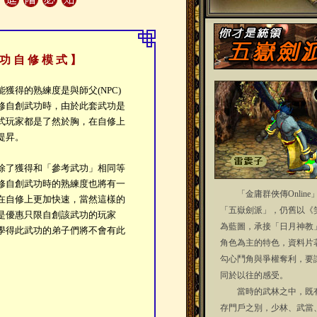
 功 自 修 模 式 】
得的熟練度是與師父(NPC)
修自創武功時，由於此套武功是
式玩家都是了然於胸，在自修上
提昇。
了獲得和「參考武功」相同等
修自創武功時的熟練度也將有一
「金庸群俠傳Online
在自修上更加快速，當然這樣的
「五嶽劍派」，仍舊以《
是優惠只限自創該武功的玩家
為藍圖，承接「日月神教
學得此武功的弟子們將不會有此
角色為主的特色，資料片
勾心鬥角與爭權奪利，要
同於以往的感受。
當時的武林之中，既有
存門戶之別，少林、武當