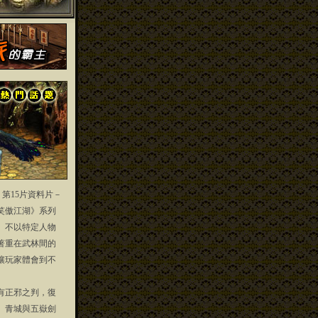
」第15片資料片－
笑傲江湖》系列
」不以特定人物
著重在武林間的
讓玩家體會到不
正邪之判，復
、青城與五嶽劍