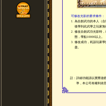
可修改光影的要求條件：
1.
為自創武功的本人（合
後學到此武學之玩家無
2.
修改自創武功光影時，
態，學點10000以上。
3.
修改成功，耗該玩家學點
盡。
註：詳細功能請以實際遊
準，本公司有權利依