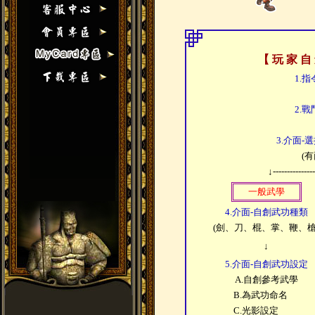
【 玩 家 自
1.
2.
3.介面
(
↓---------------
一般武學
4.介面-自創武功種類
(劍、刀、棍、掌、鞭、槍
↓
5.介面-自創武功設定
A.自創參考武學
B.為武功命名
C.光影設定