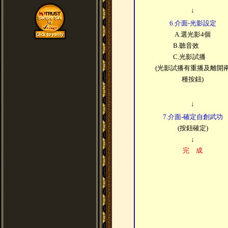
↓
6.介面-光影設定
A.選光影4個
B.聽音效
C.光影試播
(光影試播有重播及離開
種按鈕)
↓
7.介面-確定自創武功
(按鈕確定)
↓
完 成