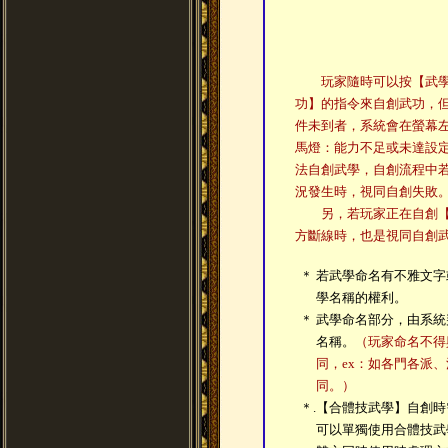
玩家隨時可以按【武
功】的指令來自創武功，
件未到者，系統會在螢幕
馬燈：能力不足或未達設
法自創武學，自創流程中
況發生時，視同自創失敗
另，若玩家正在自創【
方斷線時，也是視同自創
＊
若武學命名有不雅文字
學名稱的權利。
＊
武學命名部分，由系統
名稱。
（玩家命名不得
同，ex：如各門各派
同。）
＊.
【合體技武學】自創時
可以單獨使用合體技武