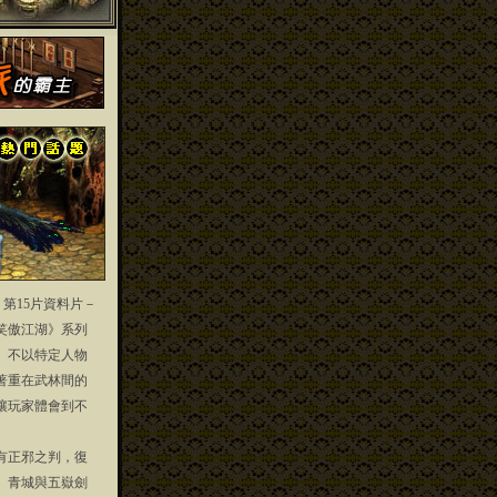
」第15片資料片－
笑傲江湖》系列
」不以特定人物
著重在武林間的
讓玩家體會到不
正邪之判，復
、青城與五嶽劍