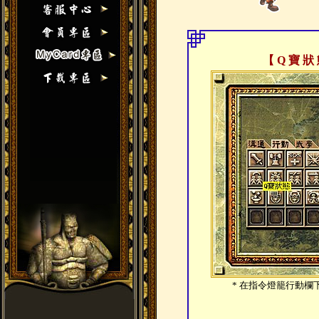
【 Q 寶 狀
* 在指令燈籠行動欄