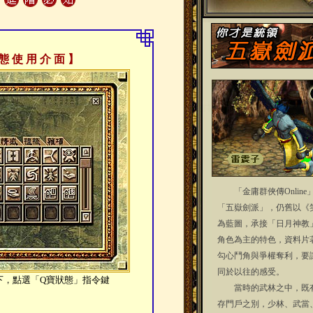
 態 使 用 介 面 】
「金庸群俠傳Online
「五嶽劍派」，仍舊以《
為藍圖，承接「日月神教
角色為主的特色，資料片
勾心鬥角與爭權奪利，要
同於以往的感受。
下，點選「Q寶狀態」指令鍵
當時的武林之中，既有
存門戶之別，少林、武當