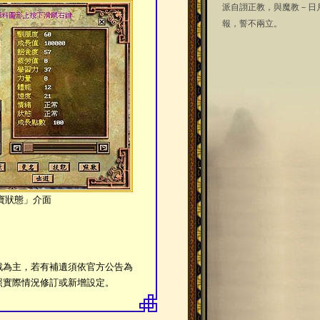
派自詡正教，與魔教－日
報，誓不兩立。
Q寶狀態」介面
戲為主，若有補遺須依官方公告為
照實際情況修訂或新增設定。