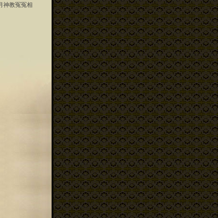
月神教冤冤相