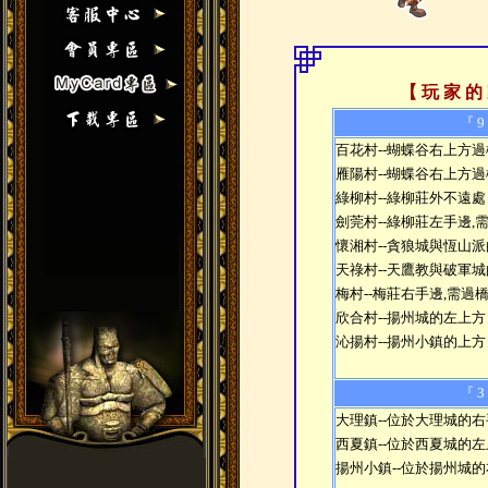
【 玩 家 的
『 9
百花村--蝴蝶谷右上方
雁陽村--蝴蝶谷右上方
綠柳村--綠柳莊外不遠處
劍莞村--綠柳莊左手邊,
懷湘村--貪狼城與恆山
天祿村--天鷹教與破軍
梅村--梅莊右手邊,需過
欣合村--揚州城的左上方
沁揚村--揚州小鎮的上方
『 3
大理鎮--位於大理城的
西夏鎮--位於西夏城的
揚州小鎮--位於揚州城