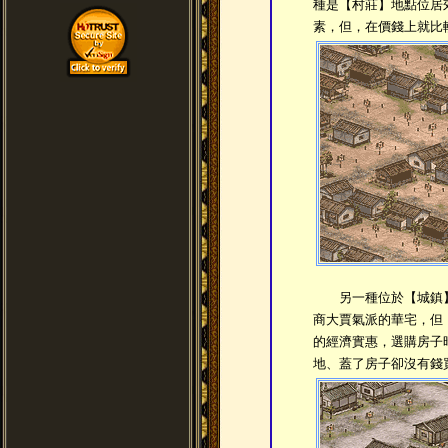
種是【村莊】地點位居
素，但，在價錢上就比
另一種位於【城鎮】
商大賈氣派的華宅，但
的經濟實惠，選購房子
地、蓋了房子卻沒有錢