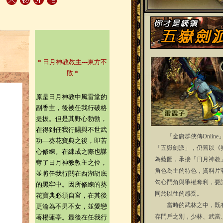
* 日月神教教主---東方不
敗 *
原是日月神教中風雷堂的
副香主，後被任我行破格
提拔。但是其野心勃勃，
在得到任我行賜與不世武
「金庸群俠傳Online
功—葵花寶典之後，即苦
「五嶽劍派」，仍舊以《
心修練。在練成之際也謀
為藍圖，承接「日月神教
奪了日月神教教主之位，
角色為主的特色，資料片
並將任我行關在西湖胡底
勾心鬥角與爭權奪利，要
的黑牢中。因所修練的葵
同於以往的感受。
花寶典必須自宮，在其後
當時的武林之中，既有
更淪為不男不女，並愛戀
存門戶之別，少林、武當
著楊蓮亭。最後在任我行