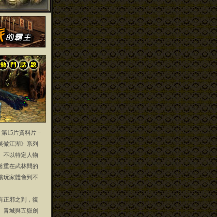
」第15片資料片－
笑傲江湖》系列
」不以特定人物
著重在武林間的
讓玩家體會到不
正邪之判，復
、青城與五嶽劍